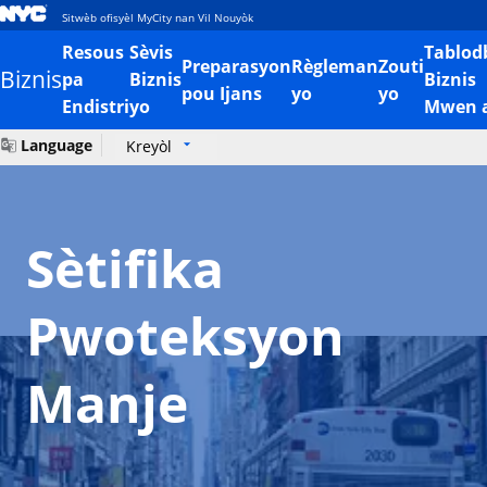
Sitwèb ofisyèl MyCity nan Vil Nouyòk
Resous
Sèvis
Tablod
Preparasyon
Règleman
Zouti
Biznis
pa
Biznis
Biznis
pou Ijans
yo
yo
Endistri
yo
Mwen 
Language
Kreyòl
Sètifika
Pwoteksyon
Manje